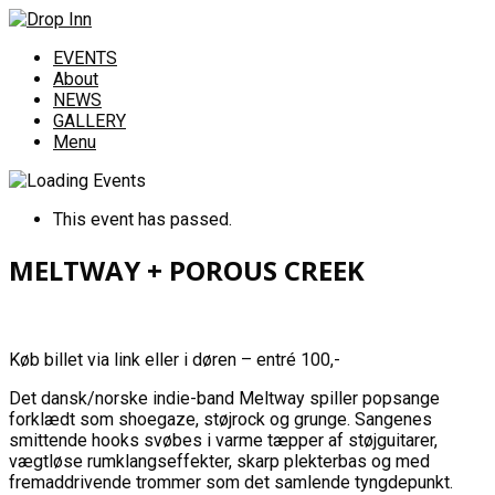
EVENTS
About
NEWS
GALLERY
Menu
This event has passed.
MELTWAY + POROUS CREEK
Køb billet via link eller i døren – entré 100,-
Det dansk/norske indie-band Meltway spiller popsange
forklædt som shoegaze, støjrock og grunge. Sangenes
smittende hooks svøbes i varme tæpper af støjguitarer,
vægtløse rumklangseffekter, skarp plekterbas og med
fremaddrivende trommer som det samlende tyngdepunkt.