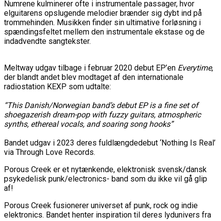
Numrene kulminerer ofte i instrumentale passager, hvor
elguitarens opslugende melodier brænder sig dybt ind på
trommehinden. Musikken finder sin ultimative forløsning i
spændingsfeltet mellem den instrumentale ekstase og de
indadvendte sangtekster.
Meltway udgav tilbage i februar 2020 debut EP’en
Everytime
,
der blandt andet blev modtaget af den internationale
radiostation KEXP som udtalte:
“This Danish/Norwegian band’s debut EP is a fine set of
shoegazerish dream-pop with fuzzy guitars, atmospheric
synths, ethereal vocals, and soaring song hooks”
Bandet udgav i 2023 deres fuldlængdedebut ‘Nothing Is Real’
via Through Love Records.
Porous Creek er et nytænkende, elektronisk svensk/dansk
psykedelisk punk/electronics- band som du ikke vil gå glip
af!
Porous Creek fusionerer universet af punk, rock og indie
elektronics. Bandet henter inspiration til deres lydunivers fra