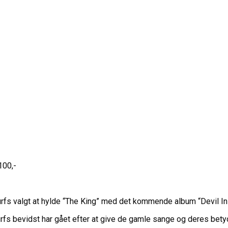
100,-
Surfs valgt at hylde “The King” med det kommende album “Devil I
urfs bevidst har gået efter at give de gamle sange og deres betydn