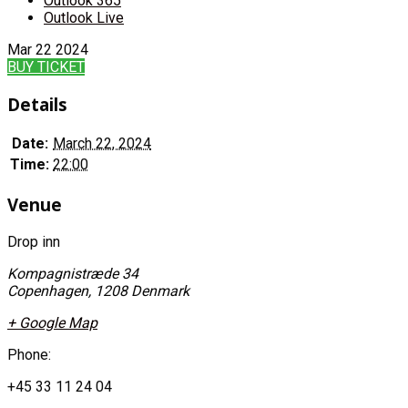
Outlook 365
Outlook Live
Mar
22
2024
BUY TICKET
Details
Date:
March 22, 2024
Time:
22:00
Venue
Drop inn
Kompagnistræde 34
Copenhagen
,
1208
Denmark
+ Google Map
Phone:
+45 33 11 24 04