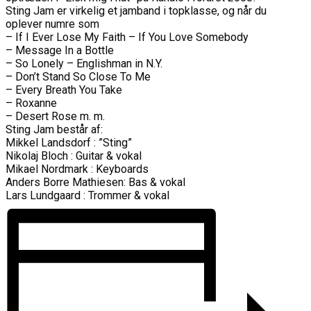
Sting Jam er virkelig et jamband i topklasse, og når du
oplever numre som
– If I Ever Lose My Faith – If You Love Somebody
– Message In a Bottle
– So Lonely – Englishman in N.Y.
– Don’t Stand So Close To Me
– Every Breath You Take
– Roxanne
– Desert Rose m. m.
Sting Jam består af:
Mikkel Landsdorf : ”Sting”
Nikolaj Bloch : Guitar & vokal
Mikael Nordmark : Keyboards
Anders Borre Mathiesen: Bas & vokal
Lars Lundgaard : Trommer & vokal