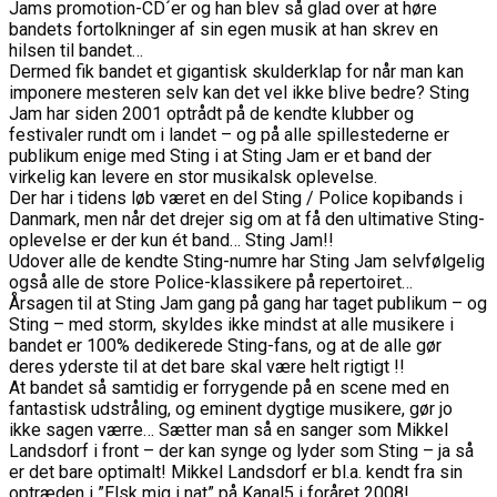
Jams promotion-CD´er og han blev så glad over at høre
bandets fortolkninger af sin egen musik at han skrev en
hilsen til bandet…
Dermed fik bandet et gigantisk skulderklap for når man kan
imponere mesteren selv kan det vel ikke blive bedre? Sting
Jam har siden 2001 optrådt på de kendte klubber og
festivaler rundt om i landet – og på alle spillestederne er
publikum enige med Sting i at Sting Jam er et band der
virkelig kan levere en stor musikalsk oplevelse.
Der har i tidens løb været en del Sting / Police kopibands i
Danmark, men når det drejer sig om at få den ultimative Sting-
oplevelse er der kun ét band… Sting Jam!!
Udover alle de kendte Sting-numre har Sting Jam selvfølgelig
også alle de store Police-klassikere på repertoiret…
Årsagen til at Sting Jam gang på gang har taget publikum – og
Sting – med storm, skyldes ikke mindst at alle musikere i
bandet er 100% dedikerede Sting-fans, og at de alle gør
deres yderste til at det bare skal være helt rigtigt !!
At bandet så samtidig er forrygende på en scene med en
fantastisk udstråling, og eminent dygtige musikere, gør jo
ikke sagen værre… Sætter man så en sanger som Mikkel
Landsdorf i front – der kan synge og lyder som Sting – ja så
er det bare optimalt! Mikkel Landsdorf er bl.a. kendt fra sin
optræden i ”Elsk mig i nat” på Kanal5 i foråret 2008!