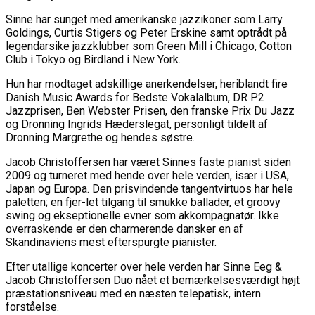
Sinne har sunget med amerikanske jazzikoner som Larry
Goldings, Curtis Stigers og Peter Erskine samt optrådt på
legendarsike jazzklubber som Green Mill i Chicago, Cotton
Club i Tokyo og Birdland i New York.
Hun har modtaget adskillige anerkendelser, heriblandt fire
Danish Music Awards for Bedste Vokalalbum, DR P2
Jazzprisen, Ben Webster Prisen, den franske Prix Du Jazz
og Dronning Ingrids Hæderslegat, personligt tildelt af
Dronning Margrethe og hendes søstre.
Jacob Christoffersen har været Sinnes faste pianist siden
2009 og turneret med hende over hele verden, især i USA,
Japan og Europa. Den prisvindende tangentvirtuos har hele
paletten; en fjer-let tilgang til smukke ballader, et groovy
swing og ekseptionelle evner som akkompagnatør. Ikke
overraskende er den charmerende dansker en af ​​
Skandinaviens mest efterspurgte pianister.
Efter utallige koncerter over hele verden har Sinne Eeg &
Jacob Christoffersen Duo nået et bemærkelsesværdigt højt
præstationsniveau med en næsten telepatisk, intern
forståelse.