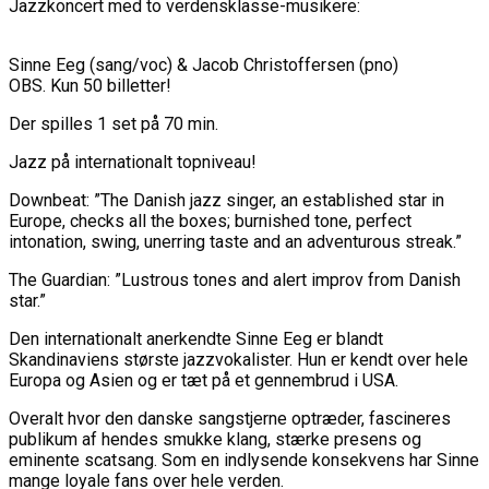
Jazzkoncert med to verdensklasse-musikere:
Sinne Eeg (sang/voc) & Jacob Christoffersen (pno)
OBS. Kun 50 billetter!
Der spilles 1 set på 70 min.
Jazz på internationalt topniveau!
Downbeat: ”The Danish jazz singer, an established star in
Europe, checks all the boxes; burnished tone, perfect
intonation, swing, unerring taste and an adventurous streak.”
The Guardian: ”Lustrous tones and alert improv from Danish
star.”
Den internationalt anerkendte Sinne Eeg er blandt
Skandinaviens største jazzvokalister. Hun er kendt over hele
Europa og Asien og er tæt på et gennembrud i USA.
Overalt hvor den danske sangstjerne optræder, fascineres
publikum af hendes smukke klang, stærke presens og
eminente scatsang. Som en indlysende konsekvens har Sinne
mange loyale fans over hele verden.