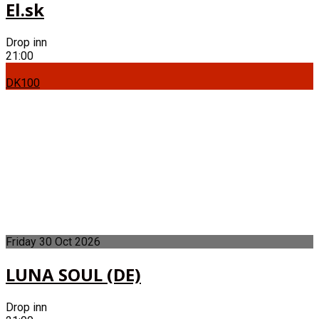
El.sk
Drop inn
21:00
DK100
Friday
30
Oct
2026
LUNA SOUL (DE)
Drop inn