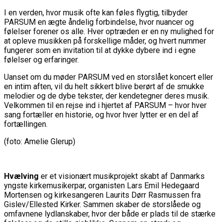
I en verden, hvor musik ofte kan føles flygtig, tilbyder
PARSUM en ægte åndelig forbindelse, hvor nuancer og
følelser forener os alle. Hver optræden er en ny mulighed for
at opleve musikken på forskellige måder, og hvert nummer
fungerer som en invitation til at dykke dybere ind i egne
følelser og erfaringer.
Uanset om du møder PARSUM ved en storslået koncert eller
en intim aften, vil du helt sikkert blive berørt af de smukke
melodier og de dybe tekster, der kendetegner deres musik.
Velkommen til en rejse ind i hjertet af PARSUM – hvor hver
sang fortæller en historie, og hvor hver lytter er en del af
fortællingen.
(foto: Amelie Glerup)
Hvælving
er et visionært musikprojekt skabt af Danmarks
yngste kirkemusikerpar, organisten Lars Emil Hedegaard
Mortensen og kirkesangeren Laurits Dørr Rasmussen fra
Gislev/Ellested Kirker. Sammen skaber de storslåede og
omfavnene lydlanskaber, hvor der både er plads til de stærke