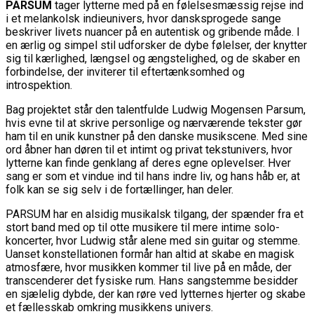
PARSUM
tager lytterne med på en følelsesmæssig rejse ind
i et melankolsk indieunivers, hvor dansksprogede sange
beskriver livets nuancer på en autentisk og gribende måde. I
en ærlig og simpel stil udforsker de dybe følelser, der knytter
sig til kærlighed, længsel og ængstelighed, og de skaber en
forbindelse, der inviterer til eftertænksomhed og
introspektion.
Bag projektet står den talentfulde Ludwig Mogensen Parsum,
hvis evne til at skrive personlige og nærværende tekster gør
ham til en unik kunstner på den danske musikscene. Med sine
ord åbner han døren til et intimt og privat tekstunivers, hvor
lytterne kan finde genklang af deres egne oplevelser. Hver
sang er som et vindue ind til hans indre liv, og hans håb er, at
folk kan se sig selv i de fortællinger, han deler.
PARSUM har en alsidig musikalsk tilgang, der spænder fra et
stort band med op til otte musikere til mere intime solo-
koncerter, hvor Ludwig står alene med sin guitar og stemme.
Uanset konstellationen formår han altid at skabe en magisk
atmosfære, hvor musikken kommer til live på en måde, der
transcenderer det fysiske rum. Hans sangstemme besidder
en sjælelig dybde, der kan røre ved lytternes hjerter og skabe
et fællesskab omkring musikkens univers.