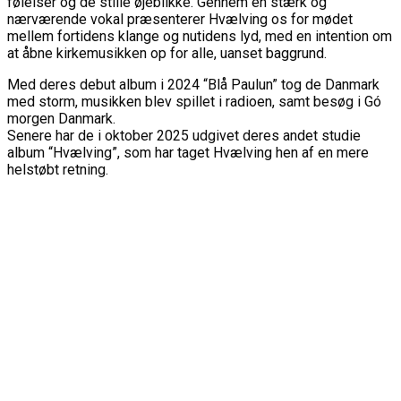
følelser og de stille øjeblikke. Gennem en stærk og
nærværende vokal præsenterer Hvælving os for mødet
mellem fortidens klange og nutidens lyd, med en intention om
at åbne kirkemusikken op for alle, uanset baggrund.
Med deres debut album i 2024 “Blå Paulun” tog de Danmark
med storm, musikken blev spillet i radioen, samt besøg i Gó
morgen Danmark.
Senere har de i oktober 2025 udgivet deres andet studie
album “Hvælving”, som har taget Hvælving hen af en mere
helstøbt retning.