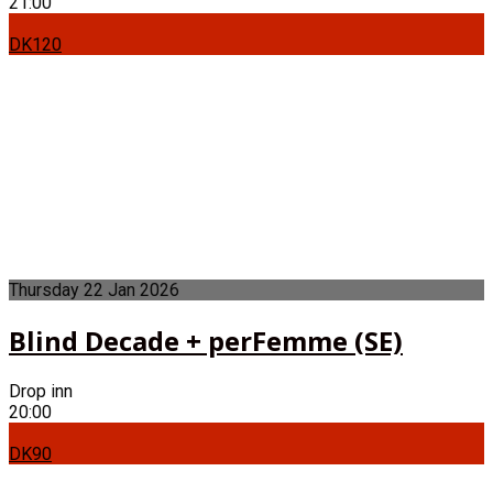
21:00
DK120
Thursday
22
Jan
2026
Blind Decade + perFemme (SE)
Drop inn
20:00
DK90