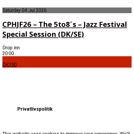
Saturday
04
Jul
2026
CPHJF26 – The 5to8´s – Jazz Festival
Special Session (DK/SE)
Drop inn
20:00
DK150
Privatlivspolitik
This website uses cookies to improve your experience. We'll