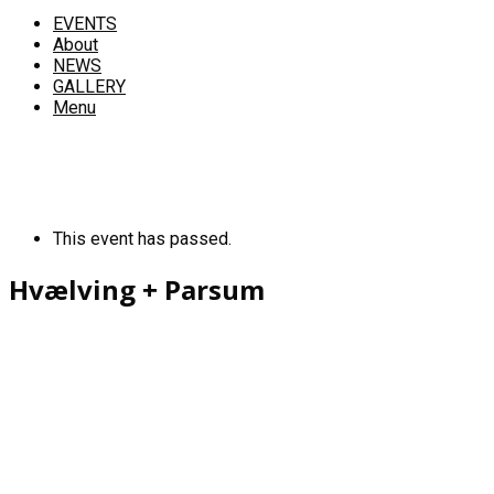
EVENTS
About
NEWS
GALLERY
Menu
This event has passed.
Hvælving + Parsum