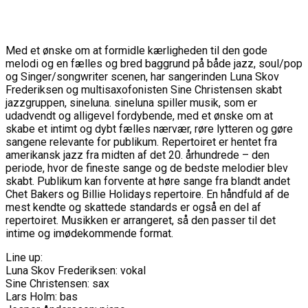
Med et ønske om at formidle kærligheden til den gode
melodi og en fælles og bred baggrund på både jazz, soul/pop
og Singer/songwriter scenen, har sangerinden Luna Skov
Frederiksen og multisaxofonisten Sine Christensen skabt
jazzgruppen, sineluna. sineluna spiller musik, som er
udadvendt og alligevel fordybende, med et ønske om at
skabe et intimt og dybt fælles nærvær, røre lytteren og gøre
sangene relevante for publikum. Repertoiret er hentet fra
amerikansk jazz fra midten af det 20. århundrede – den
periode, hvor de fineste sange og de bedste melodier blev
skabt. Publikum kan forvente at høre sange fra blandt andet
Chet Bakers og Billie Holidays repertoire. En håndfuld af de
mest kendte og skattede standards er også en del af
repertoiret. Musikken er arrangeret, så den passer til det
intime og imødekommende format.
Line up:
Luna Skov Frederiksen: vokal
Sine Christensen: sax
Lars Holm: bas