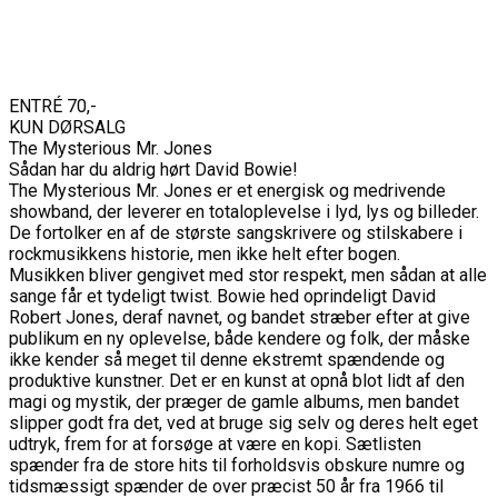
ENTRÉ 70,-
KUN DØRSALG
The Mysterious Mr. Jones
Sådan har du aldrig hørt David Bowie!
The Mysterious Mr. Jones er et energisk og medrivende
showband, der leverer en totaloplevelse i lyd, lys og billeder.
De fortolker en af de største sangskrivere og stilskabere i
rockmusikkens historie, men ikke helt efter bogen.
Musikken bliver gengivet med stor respekt, men sådan at alle
sange får et tydeligt twist. Bowie hed oprindeligt David
Robert Jones, deraf navnet, og bandet stræber efter at give
publikum en ny oplevelse, både kendere og folk, der måske
ikke kender så meget til denne ekstremt spændende og
produktive kunstner. Det er en kunst at opnå blot lidt af den
magi og mystik, der præger de gamle albums, men bandet
slipper godt fra det, ved at bruge sig selv og deres helt eget
udtryk, frem for at forsøge at være en kopi. Sætlisten
spænder fra de store hits til forholdsvis obskure numre og
tidsmæssigt spænder de over præcist 50 år fra 1966 til