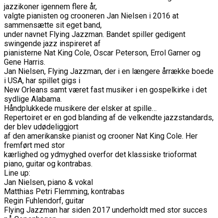
jazzikoner igennem flere år,
valgte pianisten og crooneren Jan Nielsen i 2016 at
sammensætte sit eget band,
under navnet Flying Jazzman. Bandet spiller gedigent
swingende jazz inspireret af
pianisterne Nat King Cole, Oscar Peterson, Errol Garner og
Gene Harris.
Jan Nielsen, Flying Jazzman, der i en længere årrække boede
i USA, har spillet gigs i
New Orleans samt været fast musiker i en gospelkirke i det
sydlige Alabama.
Håndplukkede musikere der elsker at spille…
Repertoiret er en god blanding af de velkendte jazzstandards,
der blev udødeliggjort
af den amerikanske pianist og crooner Nat King Cole. Her
fremført med stor
kærlighed og ydmyghed overfor det klassiske trioformat
piano, guitar og kontrabas.
Line up:
Jan Nielsen, piano & vokal
Matthias Petri Flemming, kontrabas
Regin Fuhlendorf, guitar
Flying Jazzman har siden 2017 underholdt med stor succes