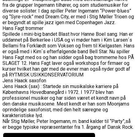
fra de grupper Ingemann tilhører, og som studiemusiker for
diverse solister. I dag spiller Peter Ingemann “Power-blues”
og “Syre-rock” med Dream City, er med i Stig Møller Trioen og
er begyndt at spille jazz igen med Copenhagen Jazz.
Hans Fagt trommer
Spillede i mini-big bandet Blast hvor Hanne Boel sang. Han er
uddannet på Berkerlee i USA og vi møder ham i Kim Larsen´s
Bellami fra Forklædt som Voksen og frem til Kielgasten. Hans
er også med i Kim´s efterfølgende band Bell Star. Nu spiller
Hans Fagt med os og han sidder også bag trommerne hos PÅ
SLAGET 12. Hans Fagt laver også workshops for firmaer og
kurser hvilket han gør med de evner man også nyder godt af
på RYTMISK USIKKONSERVATORIUM
Jens Haack saxofon
Jens Haack (sax) : Startede sin musikalske karriere på
Københavns Hovedbanegård i 1972. I 1977 blev han
professionel musiker og har siden været et kendt navn på
den danske musikscene. Mest kendt er han som Moonjams
oprindelige saxofonist, med den helt særegne og
karakteristiske lyd.
Når Stig Møller, Peter Ingemann, m. band kalder til “Party”,så
er begge typiske repræsentanter fra 1. årgang af Dansk Rock.