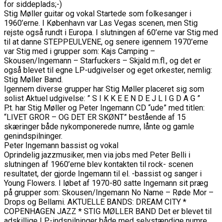
for siddeplads;-)
Stig Møller guitar og vokal Startede som folkesanger i
1960’erne. I København var Las Vegas scenen, men Stig
rejste også rundt i Europa. I slutningen af 60’erne var Stig med
til at danne STEPPEULVENE, og senere igennem 1970’erne
var Stig med i grupper som: Kajs Camping –
Skousen/Ingemann – Starfuckers – Skjald m.fl., og det er
også blevet til egne LP-udgivelser og eget orkester, nemlig:
Stig Møller Band.
Igennem diverse grupper har Stig Møller placeret sig som
solist Aktuel udgivelse: ” S I K K E E N D E J L I G D A G ”
P.t. har Stig Møller og Peter Ingemann CD “ude” med titlen:
“LIVET GROR – OG DET ER SKØNT” bestående af 15
skæringer både nykomponerede numre, lånte og gamle
genindspilninger.
Peter Ingemann bassist og vokal
Oprindelig jazzmusiker, men via jobs med Peter Belli i
slutningen af 1960’erne blev kontakten til rock- scenen
resultatet, der gjorde Ingemann til el. -bassist og sanger i
Young Flowers. I løbet af 1970-80 satte Ingemann sit præg
på grupper som: Skousen/Ingemann No Name – Røde Mor –
Drops og Bellami. AKTUELLE BANDS: DREAM CITY *
COPENHAGEN JAZZ * STIG MØLLER BAND Det er blevet til
adskillige LP-indspilninger både med selvstændige numre