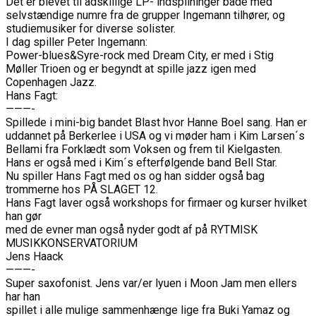
Det er blevet til adskillige LP- indspilninger både med
selvstændige numre fra de grupper Ingemann tilhører, og
studiemusiker for diverse solister.
I dag spiller Peter Ingemann:
Power-blues&Syre-rock med Dream City, er med i Stig
Møller Trioen og er begyndt at spille jazz igen med
Copenhagen Jazz.
Hans Fagt:
———-
Spillede i mini-big bandet Blast hvor Hanne Boel sang. Han er
uddannet på Berkerlee i USA og vi møder ham i Kim Larsen´s
Bellami fra Forklædt som Voksen og frem til Kielgasten.
Hans er også med i Kim´s efterfølgende band Bell Star.
Nu spiller Hans Fagt med os og han sidder også bag
trommerne hos PÅ SLAGET 12.
Hans Fagt laver også workshops for firmaer og kurser hvilket
han gør
med de evner man også nyder godt af på RYTMISK
MUSIKKONSERVATORIUM
Jens Haack
———-
Super saxofonist. Jens var/er lyuen i Moon Jam men ellers
har han
spillet i alle mulige sammenhænge lige fra Buki Yamaz og