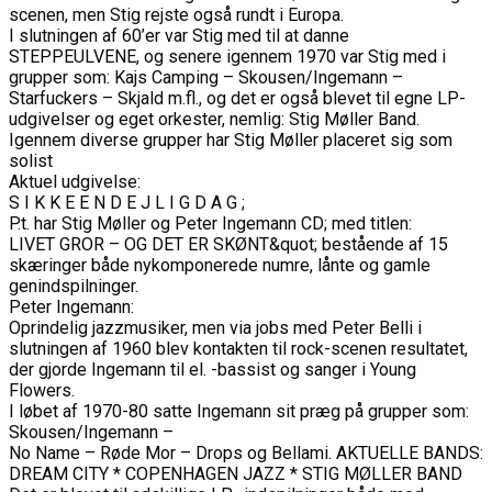
scenen, men Stig rejste også rundt i Europa.
I slutningen af 60’er var Stig med til at danne
STEPPEULVENE, og senere igennem 1970 var Stig med i
grupper som: Kajs Camping – Skousen/Ingemann –
Starfuckers – Skjald m.fl., og det er også blevet til egne LP-
udgivelser og eget orkester, nemlig: Stig Møller Band.
Igennem diverse grupper har Stig Møller placeret sig som
solist
Aktuel udgivelse:
S I K K E E N D E J L I G D A G ;
P.t. har Stig Møller og Peter Ingemann CD; med titlen:
LIVET GROR – OG DET ER SKØNT&quot; bestående af 15
skæringer både nykomponerede numre, lånte og gamle
genindspilninger.
Peter Ingemann:
Oprindelig jazzmusiker, men via jobs med Peter Belli i
slutningen af 1960 blev kontakten til rock-scenen resultatet,
der gjorde Ingemann til el. -bassist og sanger i Young
Flowers.
I løbet af 1970-80 satte Ingemann sit præg på grupper som:
Skousen/Ingemann –
No Name – Røde Mor – Drops og Bellami. AKTUELLE BANDS:
DREAM CITY * COPENHAGEN JAZZ * STIG MØLLER BAND