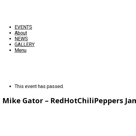
EVENTS
About
NEWS
GALLERY
Menu
This event has passed.
Mike Gator – RedHotChiliPeppers Ja