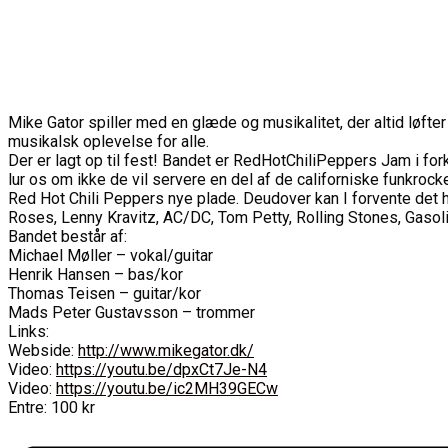
Mike Gator spiller med en glæde og musikalitet, der altid løf
musikalsk oplevelse for alle.
Der er lagt op til fest! Bandet er RedHotChiliPeppers Jam i for
lur os om ikke de vil servere en del af de californiske funkroc
Red Hot Chili Peppers nye plade. Deudover kan I forvente det 
Roses, Lenny Kravitz, AC/DC, Tom Petty, Rolling Stones, Gasolin
Bandet består af:
Michael Møller – vokal/guitar
Henrik Hansen – bas/kor
Thomas Teisen – guitar/kor
Mads Peter Gustavsson – trommer
Links:
Webside:
http://www.mikegator.dk/
Video:
https://youtu.be/dpxCt7Je-N4
Video:
https://youtu.be/ic2MH39GECw
Entre: 100 kr