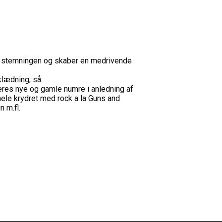
ter stemningen og skaber en medrivende
klædning, så
keres nye og gamle numre i anledning af
hele krydret med rock a la Guns and
 m.fl.