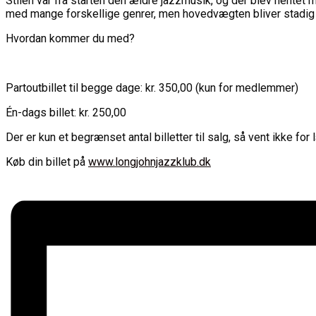
Stilen var fra starten den ældre jazzmusik, og der blev hentet m
med mange forskellige genrer, men hovedvægten bliver stadig 
Hvordan kommer du med?
Partoutbillet til begge dage: kr. 350,00 (kun for medlemmer)
Én-dags billet: kr. 250,00
Der er kun et begrænset antal billetter til salg, så vent ikke for
Køb din billet på
www.longjohnjazzklub.dk