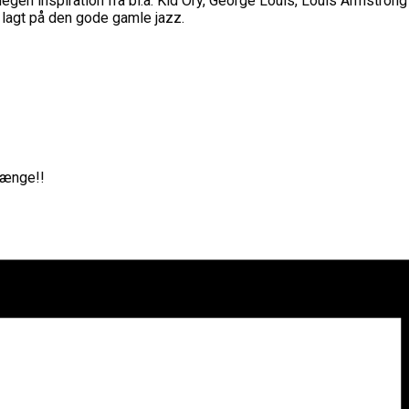
egen inspiration fra bl.a. Kid Ory, George Louis, Louis Armstrong
lagt på den gode gamle jazz.
 længe!!