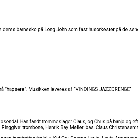
deres barnesko på Long John som fast husorkester på de sene aft
 små ”hapsere”. Musikken leveres af ”VINDINGS JAZZDRENGE”
 Rosendal. Han fandt trommeslager Claus, og Chris på banjo og 
 Ringgive: trombone, Henrik Bay Møller: bas, Claus Christensen: 