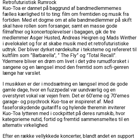
Retrofuturistisk Rumrock
Kuo-Toa er dannet på baggrund af bandmedlemmernes
fælles kærlighed til to ting: film om fremtiden og musik fra
fortiden. Med et dogme om at alle bandmedlemmer på skift
skal have rollen som forsanger, samt en masse gode
filmaftner og koncertoplevelser i bagagen, gik de tre
medlemmer Asger Husted, Andreas Heigren og Mads Winther
i øvelokalet og for at skabe musik med et retrofuturistiske
udtryk. Der bliver dyrket nørdekultur i teksterne og refereret til
kultfilm som ”Barbarella”, ” The Fly” og ”Total Recall”.
Ydermere bliver en drøm om livet i det ydre rumudforsket i
sangene og en længsel imod den fremtid som scfi-genren
længe har varslet.
I musikken er der i modsætning en længsel imod de gode
gamle dage, hvor en fuzzpedal var uundværlig og en
overstyret vokal var vejen frem. Det er 60’erne og 70’ernes
garage- og psychrock Kuo-toa er inspireret af. Med
faseforskydende guitariffs og hylende theremin inviterer
Kuo-Toa lytteren med i cockpittet på deres rumskib, hvor
kategorierne nutid, fortid og fremtid sammensmeltes til en
alternativ virkelighed.
Efter en række vellykkede koncerter, blandt andet en support