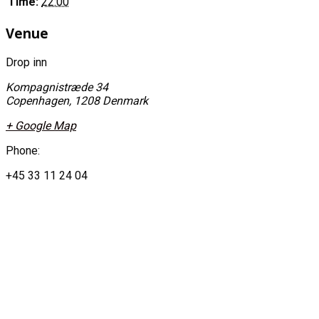
Time:
22:00
Venue
Drop inn
Kompagnistræde 34
Copenhagen
,
1208
Denmark
+ Google Map
Phone:
+45 33 11 24 04