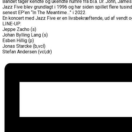
Bandet tager kendte og ukendte numre fra bl.a. Dr. John, James
Jazz Five blev grundlagt i 1996 og har siden spillet flere tus
senest EP’en “In The Meantime…” i 2022.
En koncert med Jazz Five er en livsbekræftende, ud af vendt og 
LINE-UP:
Jeppe Zacho (s)
Johan Bylling Lang (s)
Esben Hillig (p)
Jonas Starcke (b,vcl)
Stefan Andersen (vcl,dr)