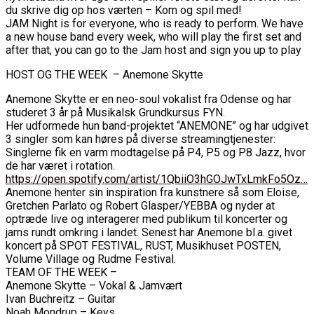
du skrive dig op hos værten – Kom og spil med!
JAM Night is for everyone, who is ready to perform. We have
a new house band every week, who will play the first set and
after that, you can go to the Jam host and sign you up to play
HOST OG THE WEEK – Anemone Skytte
Anemone Skytte er en neo-soul vokalist fra Odense og har
studeret 3 år på Musikalsk Grundkursus FYN.
Her udformede hun band-projektet “ANEMONE” og har udgivet
3 singler som kan høres på diverse streamingtjenester:
Singlerne fik en varm modtagelse på P4, P5 og P8 Jazz, hvor
de har været i rotation.
https://open.spotify.com/artist/1QbiiO3hGOJwTxLmkFo5Oz…
Anemone henter sin inspiration fra kunstnere så som Eloise,
Gretchen Parlato og Robert Glasper/YEBBA og nyder at
optræde live og interagerer med publikum til koncerter og
jams rundt omkring i landet. Senest har Anemone bl.a. givet
koncert på SPOT FESTIVAL, RUST, Musikhuset POSTEN,
Volume Village og Rudme Festival.
TEAM OF THE WEEK –
Anemone Skytte – Vokal & Jamvært
Ivan Buchreitz – Guitar
Noah Mondrup – Keys