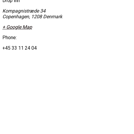
Drop inn
Kompagnistræde 34
Copenhagen
,
1208
Denmark
+ Google Map
Phone:
+45 33 11 24 04