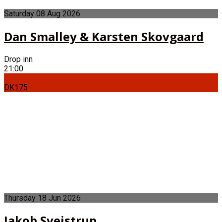
Saturday
08
Aug
2026
Dan Smalley & Karsten Skovgaard
Drop inn
21:00
DK175
Thursday
18
Jun
2026
Jakob Sveistrup