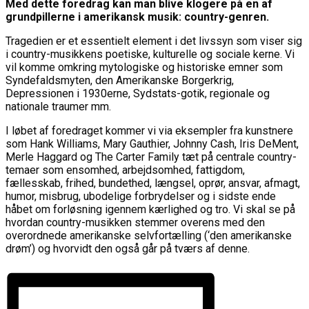
Med dette foredrag kan man blive klogere på en af
grundpillerne i amerikansk musik: country-genren.
Tragedien er et essentielt element i det livssyn som viser sig
i country-musikkens poetiske, kulturelle og sociale kerne. Vi
vil komme omkring mytologiske og historiske emner som
Syndefaldsmyten, den Amerikanske Borgerkrig,
Depressionen i 1930erne, Sydstats-gotik, regionale og
nationale traumer mm.
I løbet af foredraget kommer vi via eksempler fra kunstnere
som Hank Williams, Mary Gauthier, Johnny Cash, Iris DeMent,
Merle Haggard og The Carter Family tæt på centrale country-
temaer som ensomhed, arbejdsomhed, fattigdom,
fællesskab, frihed, bundethed, længsel, oprør, ansvar, afmagt,
humor, misbrug, ubodelige forbrydelser og i sidste ende
håbet om forløsning igennem kærlighed og tro. Vi skal se på
hvordan country-musikken stemmer overens med den
overordnede amerikanske selvfortælling (‘den amerikanske
drøm’) og hvorvidt den også går på tværs af denne.