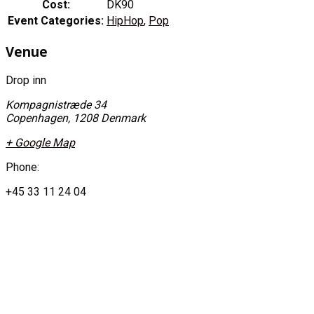
Cost:
DK90
Event Categories:
HipHop
,
Pop
Venue
Drop inn
Kompagnistræde 34
Copenhagen
,
1208
Denmark
+ Google Map
Phone:
+45 33 11 24 04