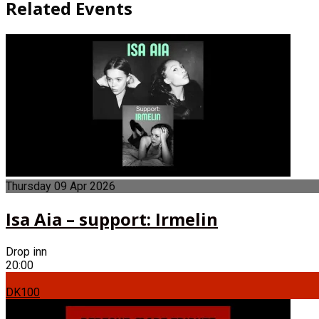
Related Events
Thursday
09
Apr
2026
Isa Aia – support: Irmelin
Drop inn
20:00
DK100