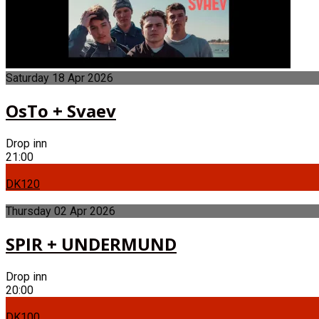
Saturday
18
Apr
2026
OsTo + Svaev
Drop inn
21:00
DK120
Thursday
02
Apr
2026
SPIR + UNDERMUND
Drop inn
20:00
DK100