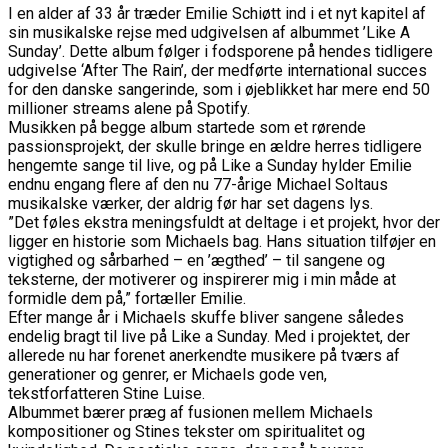
I en alder af 33 år træder Emilie Schiøtt ind i et nyt kapitel af
sin musikalske rejse med udgivelsen af albummet ’Like A
Sunday’. Dette album følger i fodsporene på hendes tidligere
udgivelse ‘After The Rain’, der medførte international succes
for den danske sangerinde, som i øjeblikket har mere end 50
millioner streams alene på Spotify.
Musikken på begge album startede som et rørende
passionsprojekt, der skulle bringe en ældre herres tidligere
hengemte sange til live, og på Like a Sunday hylder Emilie
endnu engang flere af den nu 77-årige Michael Soltaus
musikalske værker, der aldrig før har set dagens lys.
”Det føles ekstra meningsfuldt at deltage i et projekt, hvor der
ligger en historie som Michaels bag. Hans situation tilføjer en
vigtighed og sårbarhed – en ’ægthed’ – til sangene og
teksterne, der motiverer og inspirerer mig i min måde at
formidle dem på,” fortæller Emilie.
Efter mange år i Michaels skuffe bliver sangene således
endelig bragt til live på Like a Sunday. Med i projektet, der
allerede nu har forenet anerkendte musikere på tværs af
generationer og genrer, er Michaels gode ven,
tekstforfatteren Stine Luise.
Albummet bærer præg af fusionen mellem Michaels
kompositioner og Stines tekster om spiritualitet og