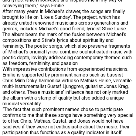
conveying them,” says Emilie.
After many years in Michael’s drawer, the songs are finally
brought to life on ‘Like a Sunday’. The project, which has
already united renowned musicians across generations and
genres, includes Michael’s good friend, lyricist Stine Luise.
The album bears the mark of the fusion between Michael’s
compositions and Stine’s lyrics about spirituality and
femininity. The poetic songs, which also preserve fragments
of Michael’s original lyrics, combine sophisticated music with
poetic depth, lovingly addressing contemporary themes such
as freedom, femininity, and passion.
With impressive contributions from experienced musicians,
Emilie is supported by prominent names such as bassist
Chris Minh Doky, harmonica virtuoso Mathias Heise, versatile
multi-instrumentalist Gustaf Ljunggren, guitarist Jonas Krag,
and others. These musicians’ influence has not only marked
the album with a stamp of quality but also added a unique
musical versatility.
“The fact that such prominent names chose to participate
confirms to me that these songs have something very special
to offer. Chris, Mathias, Gustaf, and Jonas would not have
said yes if they were not enthusiastic about the music. Their
participation thus functions as a quality indicator in itself.