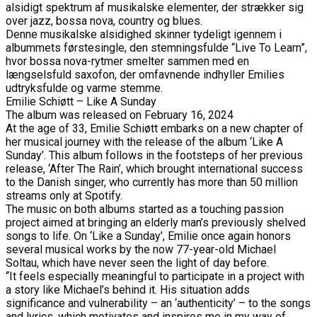
alsidigt spektrum af musikalske elementer, der strækker sig
over jazz, bossa nova, country og blues.
Denne musikalske alsidighed skinner tydeligt igennem i
albummets førstesingle, den stemningsfulde “Live To Learn”,
hvor bossa nova-rytmer smelter sammen med en
længselsfuld saxofon, der omfavnende indhyller Emilies
udtryksfulde og varme stemme.
Emilie Schiøtt – Like A Sunday
The album was released on February 16, 2024
At the age of 33, Emilie Schiøtt embarks on a new chapter of
her musical journey with the release of the album ‘Like A
Sunday’. This album follows in the footsteps of her previous
release, ‘After The Rain’, which brought international success
to the Danish singer, who currently has more than 50 million
streams only at Spotify.
The music on both albums started as a touching passion
project aimed at bringing an elderly man’s previously shelved
songs to life. On ‘Like a Sunday’, Emilie once again honors
several musical works by the now 77-year-old Michael
Soltau, which have never seen the light of day before.
“It feels especially meaningful to participate in a project with
a story like Michael’s behind it. His situation adds
significance and vulnerability – an ‘authenticity’ – to the songs
and lyrics, which motivates and inspires me in my way of