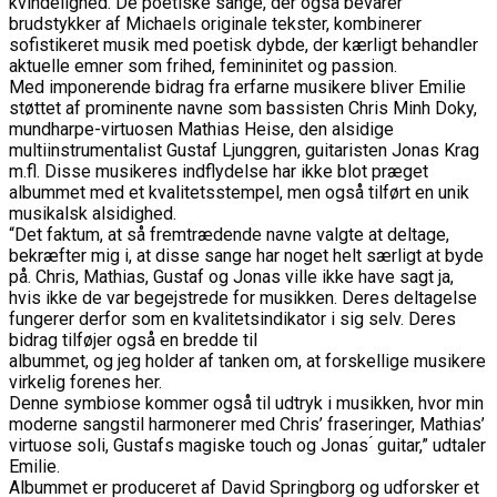
kvindelighed. De poetiske sange, der også bevarer
brudstykker af Michaels originale tekster, kombinerer
sofistikeret musik med poetisk dybde, der kærligt behandler
aktuelle emner som frihed, femininitet og passion.
Med imponerende bidrag fra erfarne musikere bliver Emilie
støttet af prominente navne som bassisten Chris Minh Doky,
mundharpe-virtuosen Mathias Heise, den alsidige
multiinstrumentalist Gustaf Ljunggren, guitaristen Jonas Krag
m.fl. Disse musikeres indflydelse har ikke blot præget
albummet med et kvalitetsstempel, men også tilført en unik
musikalsk alsidighed.
“Det faktum, at så fremtrædende navne valgte at deltage,
bekræfter mig i, at disse sange har noget helt særligt at byde
på. Chris, Mathias, Gustaf og Jonas ville ikke have sagt ja,
hvis ikke de var begejstrede for musikken. Deres deltagelse
fungerer derfor som en kvalitetsindikator i sig selv. Deres
bidrag tilføjer også en bredde til
albummet, og jeg holder af tanken om, at forskellige musikere
virkelig forenes her.
Denne symbiose kommer også til udtryk i musikken, hvor min
moderne sangstil harmonerer med Chris’ fraseringer, Mathias’
virtuose soli, Gustafs magiske touch og Jonas ́ guitar,” udtaler
Emilie.
Albummet er produceret af David Springborg og udforsker et