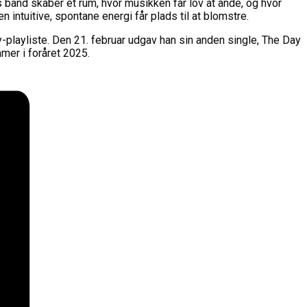
 band skaber et rum, hvor musikken får lov at ånde, og hvor
n intuitive, spontane energi får plads til at blomstre.
playliste. Den 21. februar udgav han sin anden single, The Day
er i foråret 2025.