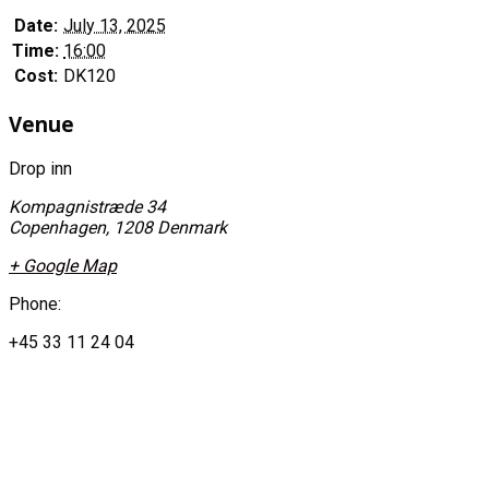
Date:
July 13, 2025
Time:
16:00
Cost:
DK120
Venue
Drop inn
Kompagnistræde 34
Copenhagen
,
1208
Denmark
+ Google Map
Phone:
+45 33 11 24 04