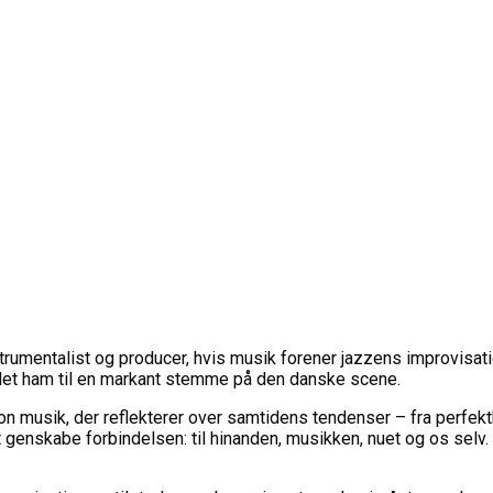
strumentalist og producer, hvis musik forener jazzens improvisa
det ham til en markant stemme på den danske scene.
ton musik, der reflekterer over samtidens tendenser – fra perfek
t genskabe forbindelsen: til hinanden, musikken, nuet og os selv