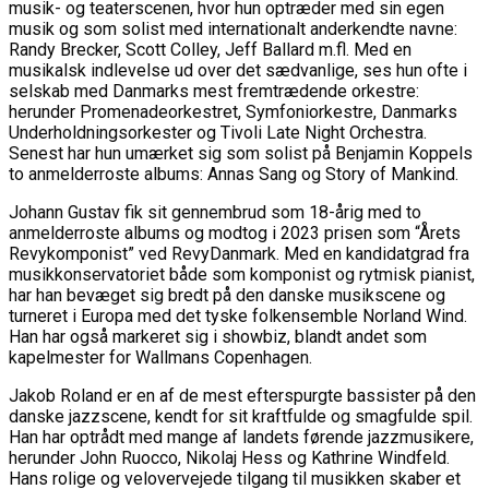
musik- og teaterscenen, hvor hun optræder med sin egen
musik og som solist med internationalt anderkendte navne:
Randy Brecker, Scott Colley, Jeff Ballard m.fl. Med en
musikalsk indlevelse ud over det sædvanlige, ses hun ofte i
selskab med Danmarks mest fremtrædende orkestre:
herunder Promenadeorkestret, Symfoniorkestre, Danmarks
Underholdningsorkester og Tivoli Late Night Orchestra.
Senest har hun umærket sig som solist på Benjamin Koppels
to anmelderroste albums: Annas Sang og Story of Mankind.
Johann Gustav fik sit gennembrud som 18-årig med to
anmelderroste albums og modtog i 2023 prisen som “Årets
Revykomponist” ved RevyDanmark. Med en kandidatgrad fra
musikkonservatoriet både som komponist og rytmisk pianist,
har han bevæget sig bredt på den danske musikscene og
turneret i Europa med det tyske folkensemble Norland Wind.
Han har også markeret sig i showbiz, blandt andet som
kapelmester for Wallmans Copenhagen.
Jakob Roland er en af de mest efterspurgte bassister på den
danske jazzscene, kendt for sit kraftfulde og smagfulde spil.
Han har optrådt med mange af landets førende jazzmusikere,
herunder John Ruocco, Nikolaj Hess og Kathrine Windfeld.
Hans rolige og velovervejede tilgang til musikken skaber et