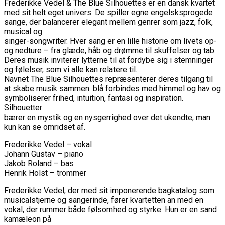
Frederikke Vedel & The Blue Silhouettes er en dansk kvartet
med sit helt eget univers. De spiller egne engelsksprogede
sange, der balancerer elegant mellem genrer som jazz, folk,
musical og
singer-songwriter. Hver sang er en lille historie om livets op-
og nedture – fra glæde, håb og drømme til skuffelser og tab.
Deres musik inviterer lytterne til at fordybe sig i stemninger
og følelser, som vi alle kan relatere til.
Navnet The Blue Silhouettes repræsenterer deres tilgang til
at skabe musik sammen: blå forbindes med himmel og hav og
symboliserer frihed, intuition, fantasi og inspiration.
Silhouetter
bærer en mystik og en nysgerrighed over det ukendte, man
kun kan se omridset af.
Frederikke Vedel – vokal
Johann Gustav – piano
Jakob Roland – bas
Henrik Holst – trommer
Frederikke Vedel, der med sit imponerende bagkatalog som
musicalstjerne og sangerinde, fører kvartetten an med en
vokal, der rummer både følsomhed og styrke. Hun er en sand
kamæleon på